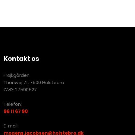
Kontakt os
​Frøjkgården
​Thorsvej 71, 7500 Holstebro
​​CVR: 27590527
Telefon:
96 11 67 90
​​E-mail:
mogens.jacobsen@holstebro.dk