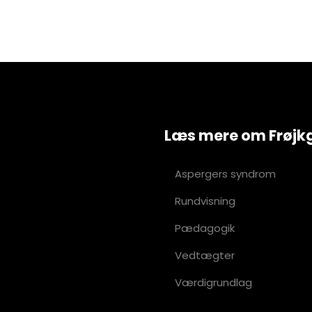
Læs mere om Frøjk
Aspergers syndrom
Rundvisning
Pædagogik
Vedtægter
Værdigrundlag