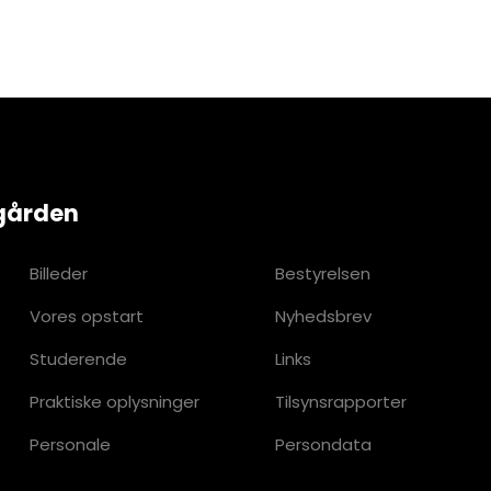
gården
Billeder
Bestyrelsen
Vores opstart
Nyhedsbrev
Studerende
Links
Praktiske oplysninger
Tilsynsrapporter
Personale
Persondata