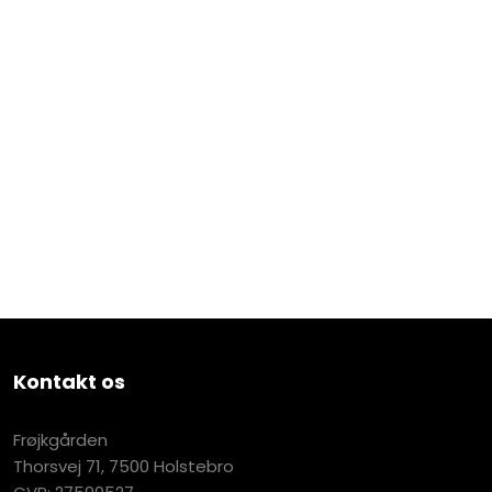
Kontakt os
​Frøjkgården
​Thorsvej 71, 7500 Holstebro