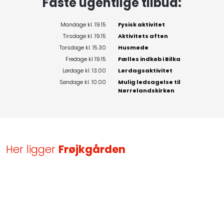
​Faste ugentlige tilbud:
Mandage kl. 19.15
Fysisk aktivitet
Tirsdage kl. 19.15
Aktivitets aften
Torsdage kl. 15.30
Husmøde
Fredage kl 19.15
Fælles indkøb i Bilka
Lørdage kl. 13.00
Lørdagsaktivitet
Søndage kl. 10.00
Mulig ledsagelse til
​Nørrelandskirken
Her ligger
Frøjkgården​