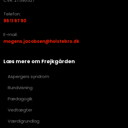
​​CVR: 27590527
Telefon:
96 11 67 90
​​E-mail:
mogens.jacobsen@holstebro.dk
Læs mere om Frøjkgården
Aspergers syndrom
Rundvisning
Pædagogik
Vedtægter
Værdigrundlag